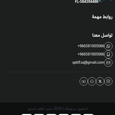
FL-584394486
روابط مهمة
تواصل معنا
+966581005066
+966581005066
qattf.sa@gmail.com
الحقوق محفوظة | 2026
متجر قطف للبذور