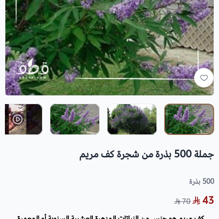
جملة 500 بذرة من شجرة كف مريم
500 بذرة
43
70
كف مريم ه
و جنس من النباتات المزهرة العشبية السنوية أو المعمرة