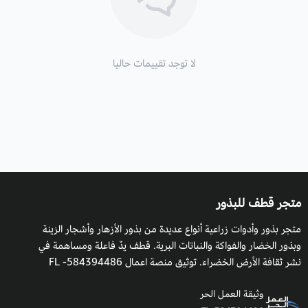
لا توجد تقييمات حاليا
متجر قطف للبذور
متجر بذور وأدوات زراعية أنواع عديدة من بذور الأزهار وأشجار الزينة
وبذور الخضار والفواكة والنباتات البرية. قطف يدٌ فاعلة ومساهمة في
نشر ثقافة الأرض الخضراء. توثيق منصة اعمال 584394486- FL
وثيقة العمل الحر