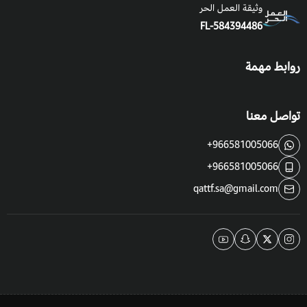
وثيقة العمل الحر
FL-584394486
روابط مهمة
تواصل معنا
+966581005066
+966581005066
qattf.sa@gmail.com