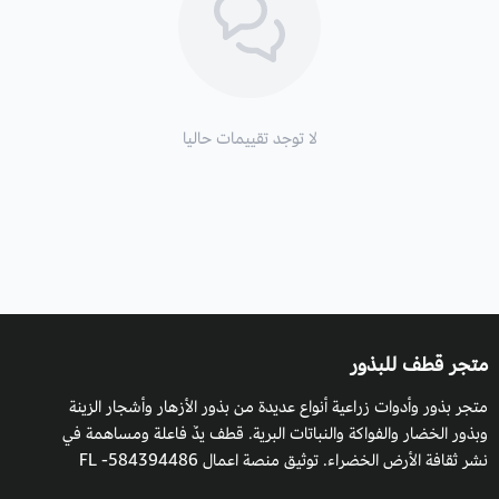
حسب مناخها.
لا توجد تقييمات حاليا
متجر قطف للبذور
متجر بذور وأدوات زراعية أنواع عديدة من بذور الأزهار وأشجار الزينة
وبذور الخضار والفواكة والنباتات البرية. قطف يدٌ فاعلة ومساهمة في
نشر ثقافة الأرض الخضراء. توثيق منصة اعمال 584394486- FL