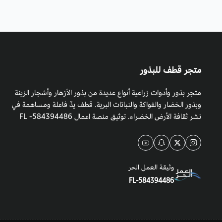
متجر قطف للبذور
متجر بذور وأدوات زراعية أنواع عديدة من بذور الأزهار وأشجار الزينة
وبذور الخضار والفواكة والنباتات البرية. قطف يدٌ فاعلة ومساهمة في
نشر ثقافة الأرض الخضراء. توثيق منصة اعمال 584394486- FL
وثيقة العمل الحر
FL-584394486