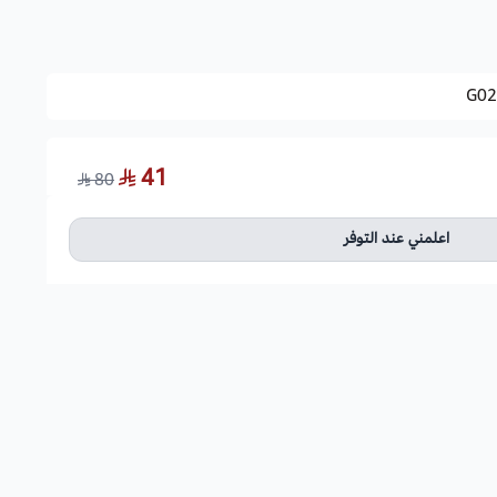
فرشاة الهشة.
G02
الأمريكية و شمال المكسيك.
41
80
صفراء اللون تفوح منها رائحة عطرة، تظهر على أعناق نحيلة، ويبلغ
اعلمني عند التوفر
ة والمعتدلة والباردة وتتأثر بالصقيع، كما يمكن أن تزرع في أي ظروف