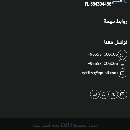
FL-584394486
روابط مهمة
تواصل معنا
+966581005066
+966581005066
qattf.sa@gmail.com
الحقوق محفوظة | 2026
متجر قطف للبذور