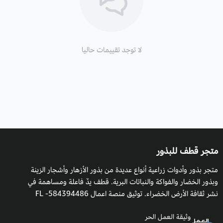
لا توجد تقييمات حاليا
متجر قطف للبذور
متجر بذور وأدوات زراعية أنواع عديدة من بذور الأزهار وأشجار الزينة
وبذور الخضار والفواكة والنباتات البرية. قطف يدٌ فاعلة ومساهمة في
نشر ثقافة الأرض الخضراء. توثيق منصة اعمال 584394486- FL
وثيقة العمل الحر