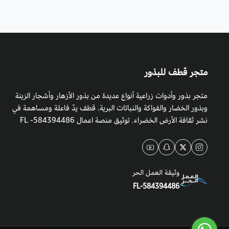
متجر قطف للبذور
متجر بذور وأدوات زراعية أنواع عديدة من بذور الأزهار وأشجار الزينة
وبذور الخضار والفواكة والنباتات البرية. قطف يدٌ فاعلة ومساهمة في
نشر ثقافة الأرض الخضراء. توثيق منصة اعمال 584394486- FL
وثيقة العمل الحر
FL-584394486