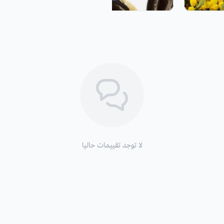
البيوت المحمية والظروف المناخية الصنا
التربة والسماد:
تفضل اكاسيا ساليجنا‬ التربة الرملية وال
الحمضي والمحايد والقلوية، وتسمد بسماد عضوي أو NPK مع مراعاة حاجة ال
طريقة السقي
: تسقى بانتظام في المرحلة
الطقس ورطوبة التربة، والظروف المناخية
التعرض للشمس
: يفضل زراعتها في ال
لا توجد تقييمات حاليا
التكاثر:
بالبذور.
موعد الزراعة:
من شهر 9 سبتمبر حتى أواخر الربيع،
وي
المناخية داخل البيوت المحمية.