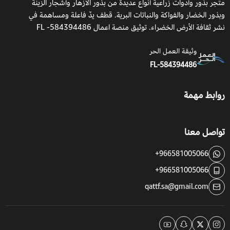
متجر بذور وأدوات زراعية أنواع عديدة من بذور الأزهار وأشجار الزينة
وبذور الخضار والفواكة والنباتات البرية. قطف يدٌ فاعلة ومساهمة في
نشر ثقافة الأرض الخضراء. توثيق منصة اعمال 584394486- FL
وثيقة العمل الحر
FL-584394486
روابط مهمة
تواصل معنا
+966581005066
+966581005066
qattf.sa@gmail.com