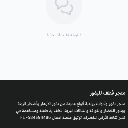
الأجواء والظروف المناخية داخل البيوت المحمية.
موعد التزهير
: الربيع.
التربة: تربة خصبة
أو أي نوع من التربة الغنية بالعناصر الغذائية
لا توجد تقييمات حاليا
المتكاملة للزراعة.
طريقة السقي
: يسقى باعتدال في أيام الشتاء كما يحتاج إلى زيادة الري
في الصيف مع مراعاة حالة الطقس ورطوبة التربة، والظروف المناخية
للنبات.
التعرض للشمس
: الكامل.
التكاثر:
بالبذور.
متجر قطف للبذور
متجر بذور وأدوات زراعية أنواع عديدة من بذور الأزهار وأشجار الزينة
وبذور الخضار والفواكة والنباتات البرية. قطف يدٌ فاعلة ومساهمة في
نشر ثقافة الأرض الخضراء. توثيق منصة اعمال 584394486- FL