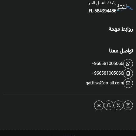
وثيقة العمل الحر
FL-584394486
روابط مهمة
تواصل معنا
+966581005066
+966581005066
qattf.sa@gmail.com