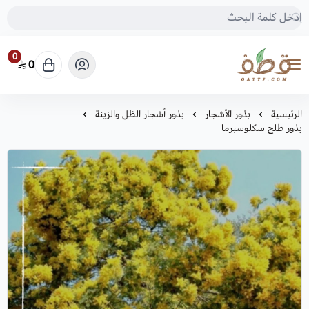
0
0
متجر قطف للبذور
الرئيسية
بذور الأشجار
بذور أشجار الظل والزينة
بذور طلح سكلوسبرما