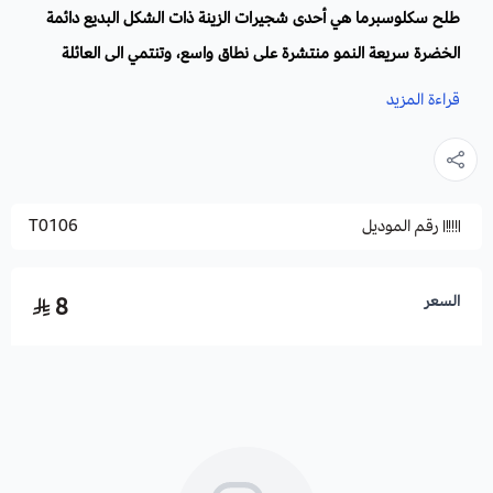
طلح سكلوسبرما هي أحدى شجيرات الزينة ذات الشكل البديع دائمة
الخضرة سريعة النمو منتشرة على نطاق واسع، وتنتمي الى العائلة
البقولية، تزرع في الأماكن الصحراوية الجافة وفي المناطق الرطبة،
قراءة المزيد
سهلة النمو وقابلة للتكيف مع أي ظروف مناخية ولا يحتاج لمتطلبات
كثيرة ولا لمجهود بشري . موطنها الاصلي أستراليا. تسخدم زهورها
المقطوفة لاغراض عديدة، كصنع الباقات الزهرية، وكغذاء للنحل في
رقم الموديل
T0106
صنع العسل،
الاسم العلمي
: Acacia sclerosperma
السعر
8
الأزهار:
صغيرة ذات زهور صفراء منفوشة.
الارتفاع
: ويصل ارتفاعها إلى 6 أمتار.
موعد الزراعة:
في الأوقات الدافئة من العام ، أو في مناطق لا ترتفع
فيها شدة الحرارة ويمكن زراعتها في أي وقت من السنة في غير هذه