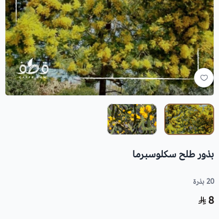
بذور طلح سكلوسبرما
20 بذرة
8