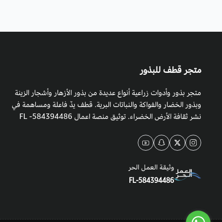
متجر قطف للبذور
متجر بذور وأدوات زراعية أنواع عديدة من بذور الأزهار وأشجار الزينة
وبذور الخضار والفواكة والنباتات البرية. قطف يدٌ فاعلة ومساهمة في
نشر ثقافة الأرض الخضراء. توثيق منصة اعمال 584394486- FL
وثيقة العمل الحر
FL-584394486