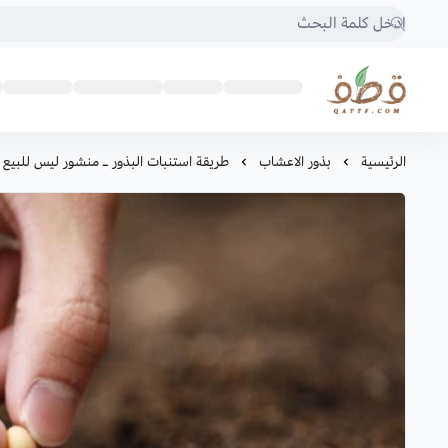
متجر قطف للبذور
الرئيسية
بذور الاعشاب
طريقة استنبات البذور ـ منشور ليس للبيع و