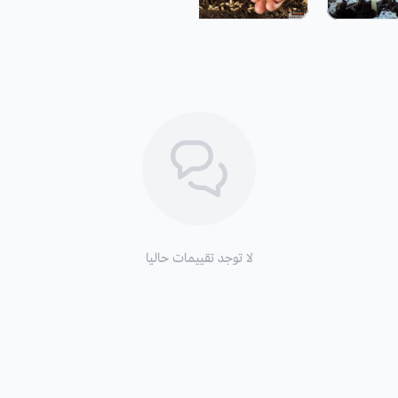
· من الأفضل تجربة عدة طرق لاستنبات ا
· اختيارك للوقت المناسب للزراعة يساع
البرد.
· يفضل درجة حرارة استبات البذور تكون حوالي 0 در
· تزرع البذرة في التربة بعمق يساوي 
عوامل مهمة لاستنبات البذور :
1. الرطوبة.
لا توجد تقييمات حاليا
2. درجة الحرارة
3. نوع التربة
4. ضوء الشمس.
· يتحتسن استخدام أحواض مناسبة بحيث 