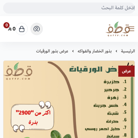
0
0
متجر قطف للبذور
الرئيسية
بذور الخضار والفواكه
عرض بذور الورقيات
عرض