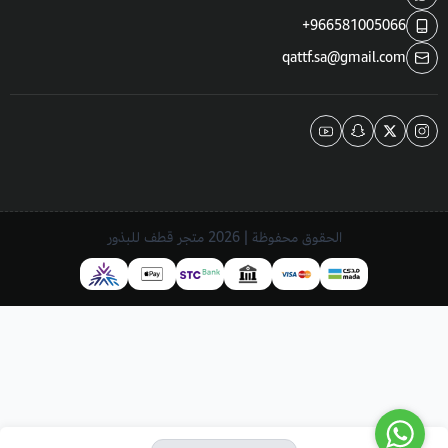
+966581005066
qattf.sa@gmail.com
الحقوق محفوظة | 2026
متجر قطف للبذور