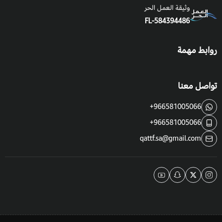
وثيقة العمل الحر
FL-584394486
روابط مهمة
تواصل معنا
+966581005066
+966581005066
qattf.sa@gmail.com