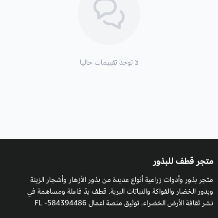
لا توجد تقييمات حاليا
متجر قطف للبذور
متجر بذور وأدوات زراعية أنواع عديدة من بذور الأزهار وأشجار الزينة
وبذور الخضار والفواكة والنباتات البرية. قطف يدٌ فاعلة ومساهمة في
نشر ثقافة الأرض الخضراء. توثيق منصة اعمال 584394486- FL