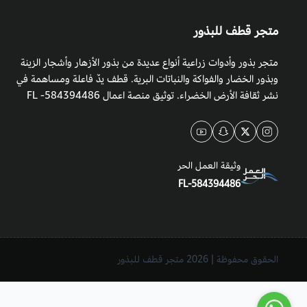
متجر قطف للبذور
متجر بذور وأدوات زراعية أنواع عديدة من بذور الأزهار وأشجار الزينة
وبذور الخضار والفواكة والنباتات البرية. قطف يدٌ فاعلة ومساهمة في
نشر ثقافة الأرض الخضراء. توثيق منصة اعمال 584394486- FL
وثيقة العمل الحر
FL-584394486
الحقوق محفوظة | 2026
متجر قطف للبذور