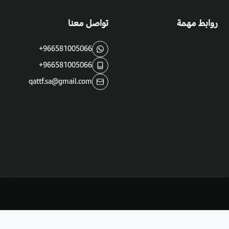
روابط مهمة
تواصل معنا
+966581005066
+966581005066
qattf.sa@gmail.com