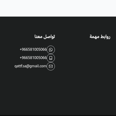
روابط مهمة
تواصل معنا
+966581005066
+966581005066
qattf.sa@gmail.com