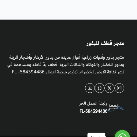
متجر قطف للبذور
متجر بذور وأدوات زراعية أنواع عديدة من بذور الأزهار وأشجار الزينة
وبذور الخضار والفواكة والنباتات البرية. قطف يدٌ فاعلة ومساهمة في
نشر ثقافة الأرض الخضراء. توثيق منصة اعمال 584394486- FL
وثيقة العمل الحر
FL-584394486