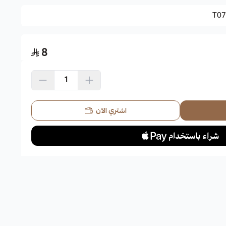
T07
8
اشتري الآن