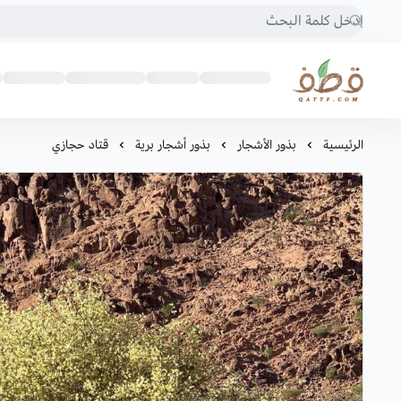
متجر قطف للبذور
الرئيسية
بذور الأشجار
بذور أشجار برية
قتاد حجازي