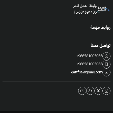
وثيقة العمل الحر
FL-584394486
روابط مهمة
تواصل معنا
+966581005066
+966581005066
qattf.sa@gmail.com