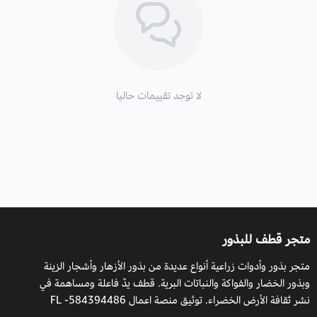
السنة في غير هذه الأجواء والظروف المناخية داخل البيوت المحمية.
لا توجد تقييمات حاليا
متجر قطف للبذور
متجر بذور وأدوات زراعية أنواع عديدة من بذور الأزهار وأشجار الزينة
وبذور الخضار والفواكة والنباتات البرية. قطف يدٌ فاعلة ومساهمة في
نشر ثقافة الأرض الخضراء. توثيق منصة اعمال 584394486- FL