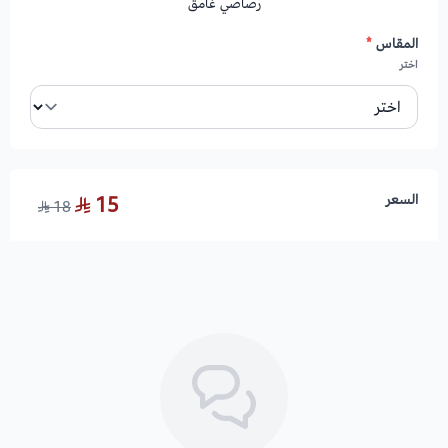
رصاصي غامق
المقاس
*
اختر
السعر
15
18