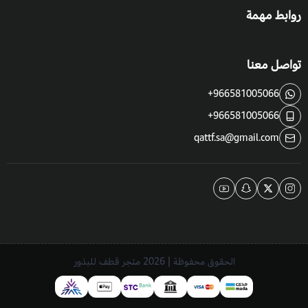
روابط مهمة
تواصل معنا
+966581005066
+966581005066
qattf.sa@gmail.com
الحقوق محفوظة | 2026
متجر قطف للبذور