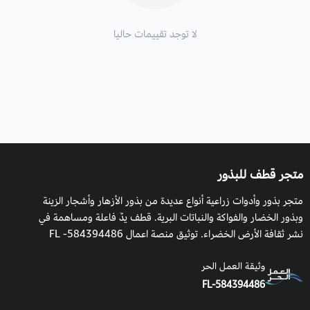
لا توجد تقييمات حاليا
متجر قطف للبذور
متجر بذور وأدوات زراعية أنواع عديدة من بذور الأزهار وأشجار الزينة
وبذور الخضار والفواكة والنباتات البرية. قطف يدٌ فاعلة ومساهمة في
نشر ثقافة الأرض الخضراء. توثيق منصة اعمال 584394486- FL
وثيقة العمل الحر
FL-584394486