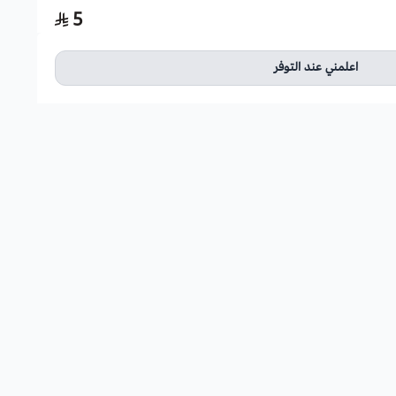
اسحب و افلت الملف هنا
5
استعراض
اعلمني عند التوفر