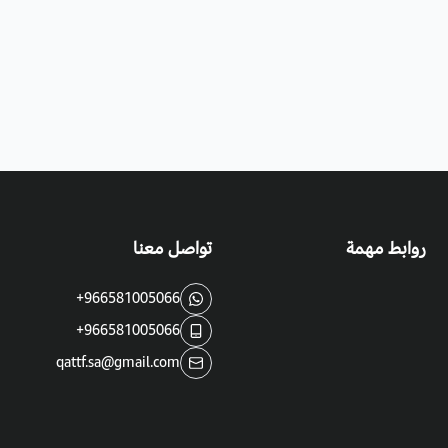
روابط مهمة
تواصل معنا
+966581005066
+966581005066
qattf.sa@gmail.com