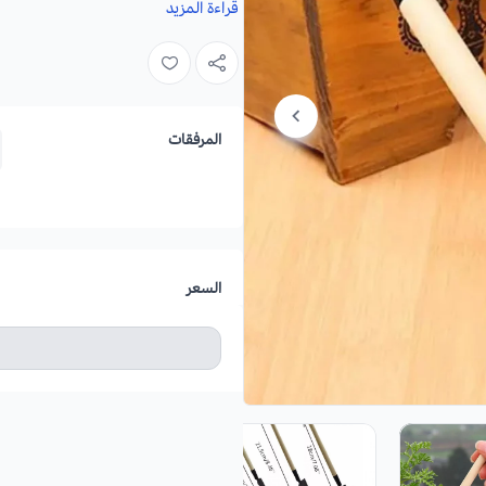
قراءة المزيد
الميزات:
خفيفة الوزن.
سهلة الاستخدام.
المرفقات
صديقة للبيئة
تتميز برأس حديدي ومقبض خشبي
المواصفات:
السعر
تحتوي المجموعة على 3 قطع وهي :
1. مجرفة دائرية : 21 سم
2. مجرفة مثلثة : 22 سم
3. شوكة 4 اسنان : 18 سم
المادة : حديد + خشب .