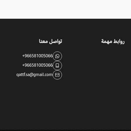
روابط مهمة
تواصل معنا
+966581005066
+966581005066
qattf.sa@gmail.com