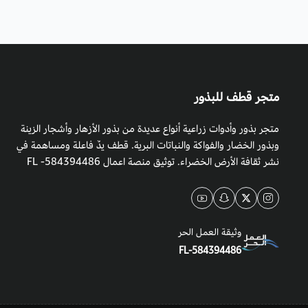
متجر قطف للبذور
متجر بذور وأدوات زراعية أنواع عديدة من بذور الأزهار وأشجار الزينة
وبذور الخضار والفواكة والنباتات البرية. قطف يدٌ فاعلة ومساهمة في
نشر ثقافة الأرض الخضراء. توثيق منصة اعمال 584394486- FL
وثيقة العمل الحر
FL-584394486