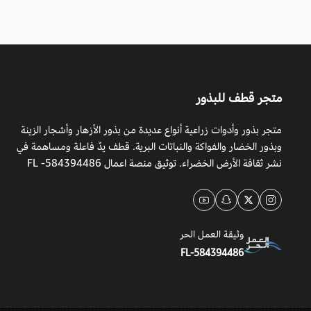
متجر قطف للبذور
متجر بذور وأدوات زراعية أنواع عديدة من بذور الأزهار وأشجار الزينة
وبذور الخضار والفواكة والنباتات البرية. قطف يدٌ فاعلة ومساهمة في
نشر ثقافة الأرض الخضراء. توثيق منصة اعمال 584394486- FL
وثيقة العمل الحر
FL-584394486