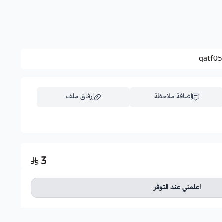
.
qatf0
إضافة ملاحظة
إرفاق ملف
اسحب و افلت الملف هنا
3
استعراض
اعلمني عند التوفر