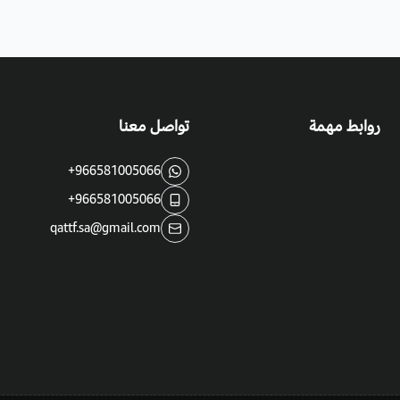
روابط مهمة
تواصل معنا
+966581005066
+966581005066
qattf.sa@gmail.com