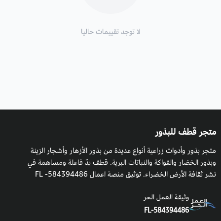
لا توجد تقييمات حاليا
متجر قطف للبذور
متجر بذور وأدوات زراعية أنواع عديدة من بذور الأزهار وأشجار الزينة
وبذور الخضار والفواكة والنباتات البرية. قطف يدٌ فاعلة ومساهمة في
نشر ثقافة الأرض الخضراء. توثيق منصة اعمال 584394486- FL
وثيقة العمل الحر
FL-584394486