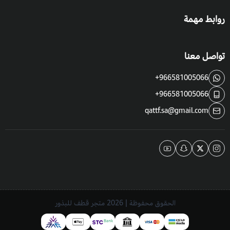
روابط مهمة
تواصل معنا
+966581005066
+966581005066
qattf.sa@gmail.com
الحقوق محفوظة | 2026
متجر قطف للبذور